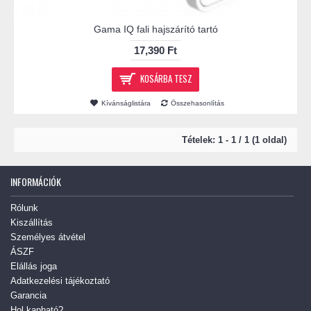
Gama IQ fali hajszárító tartó
17,390 Ft
KOSÁRBA TESZ
Kívánságlistára
Összehasonlítás
Tételek: 1 - 1 / 1 (1 oldal)
INFORMÁCIÓK
Rólunk
Kiszállítás
Személyes átvétel
ÁSZF
Elállás joga
Adatkezelési tájékoztató
Garancia
Hol kapható?