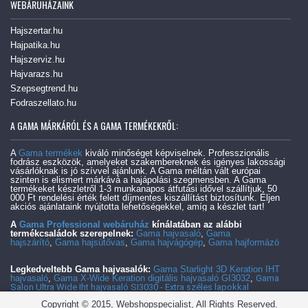
WEBÁRUHÁZAINK
Hajszertar.hu
Hajpatika.hu
Hajszerviz.hu
Hajvarazs.hu
Szepsegtrend.hu
Fodraszellato.hu
A GAMA MÁRKÁRÓL ÉS A GAMA TERMÉKEKRŐL:
A
Gama termékek
kiváló minőséget képviselnek. Professzionális
fodrász eszközök, amelyeket szakembereknek és igényes lakossági
vásárlóknak is jó szívvel ajánlunk. A Gama méltán vált európai
szinten is elismert márkává a hajápolási szegmensben. A Gama
termékeket készletről 1-3 munkanapos átfutási idővel szállítjuk. 50
000 Ft rendelési érték felett díjmentes kiszállítást biztosítunk. Éljen
akciós ajánlataink nyújtotta lehetőségekkel, amíg a készlet tart!
A
Gama Professional webáruház
kínálatában az alábbi
termékcsaládok szerepelnek:
Gama hajvasaló
,
Gama
hajszárító
,
Gama hajsütővas
,
Gama hajvágógép
,
Gama hajformázó
Legkedveltebb Gama hajvasalók:
Gama Starlight 3D Keration IHT
hajvasaló
,
Gama X-Wide Keration digitális hajvasaló GI3032
,
Gama
Salon Ultra Wide Iht hajvasaló SI3030 - Extra széles lapokkal
Copyright © 2015, Webshopspecialist, All Rights Reserved.