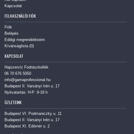
Kapcsolat
FELHASZNÁLÓI FIÓK
Fiók
Belépés
Eddigi megrendeléseim
Kívánságlista (
0
)
KAPCSOLAT
Hajszervíz Fodrászkellék
06 70 676 5050
info@gamaprofessional.hu
Budapest II. Varsányi Irén u. 17
Nyitvatartás: H-P: 9-18 h
ÜZLETEINK
Budapest VI. Podmaniczky u. 11
Budapest II. Varsányi Irén u. 17
Budapest XI. Edömér u. 2