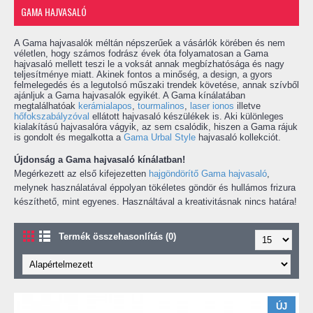
GAMA HAJVASALÓ
A Gama hajvasalók méltán népszerűek a vásárlók körében és nem
véletlen, hogy számos fodrász évek óta folyamatosan a Gama
hajvasaló mellett teszi le a voksát annak megbízhatósága és nagy
teljesítménye miatt. Akinek fontos a minőség, a design, a gyors
felmelegedés és a legutolsó műszaki trendek követése, annak szívből
ajánljuk a Gama hajvasalók egyikét. A Gama kínálatában
megtalálhatóak
kerámialapos
,
tourmalinos
,
laser ionos
illetve
hőfokszabályzóval
ellátott hajvasaló készülékek is. Aki különleges
kialakítású hajvasalóra vágyik, az sem csalódik, hiszen a Gama rájuk
is gondolt és megalkotta a
Gama Urbal Style
hajvasaló kollekciót.
Újdonság a
Gama hajvasaló kínálatban!
Megérkezett az első kifejezetten
hajgöndörítő Gama hajvasaló
,
melynek használatával éppolyan tökéletes göndör és hullámos frizura
készíthető, mint egyenes. Használtával a kreativitásnak nincs határa!
Termék összehasonlítás (0)
ÚJ