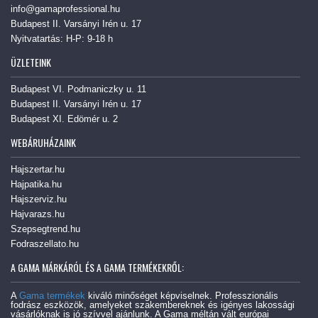
info@gamaprofessional.hu
Budapest II. Varsányi Irén u. 17
Nyitvatartás: H-P: 9-18 h
ÜZLETEINK
Budapest VI. Podmaniczky u. 11
Budapest II. Varsányi Irén u. 17
Budapest XI. Edömér u. 2
WEBÁRUHÁZAINK
Hajszertar.hu
Hajpatika.hu
Hajszerviz.hu
Hajvarazs.hu
Szepsegtrend.hu
Fodraszellato.hu
A GAMA MÁRKÁRÓL ÉS A GAMA TERMÉKEKRŐL:
A
Gama termékek
kiváló minőséget képviselnek. Professzionális
fodrász eszközök, amelyeket szakembereknek és igényes lakossági
vásárlóknak is jó szívvel ajánlunk. A Gama méltán vált európai