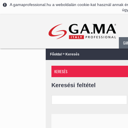
A gamaprofessional.hu a weboldalán cookie-kat használ annak ér
úgy
GA
>
Főoldal
Keresés
KERESÉS
Keresési feltétel