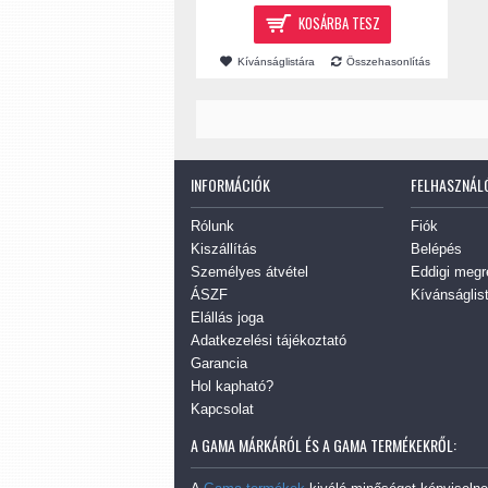
KOSÁRBA TESZ
Kívánságlistára
Összehasonlítás
INFORMÁCIÓK
FELHASZNÁLÓ
Rólunk
Fiók
Kiszállítás
Belépés
Személyes átvétel
Eddigi megr
ÁSZF
Kívánságlist
Elállás joga
Adatkezelési tájékoztató
Garancia
Hol kapható?
Kapcsolat
A GAMA MÁRKÁRÓL ÉS A GAMA TERMÉKEKRŐL: