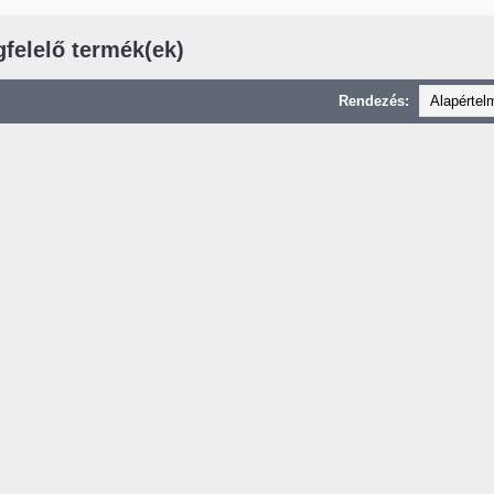
gfelelő termék(ek)
Rendezés: