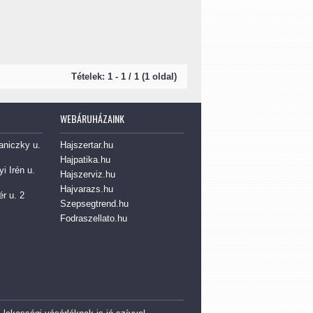
Tételek: 1 - 1 / 1 (1 oldal)
WEBÁRUHÁZAINK
aniczky u.
Hajszertar.hu
Hajpatika.hu
i Irén u.
Hajszerviz.hu
Hajvarazs.hu
r u. 2
Szepsegtrend.hu
Fodraszellato.hu