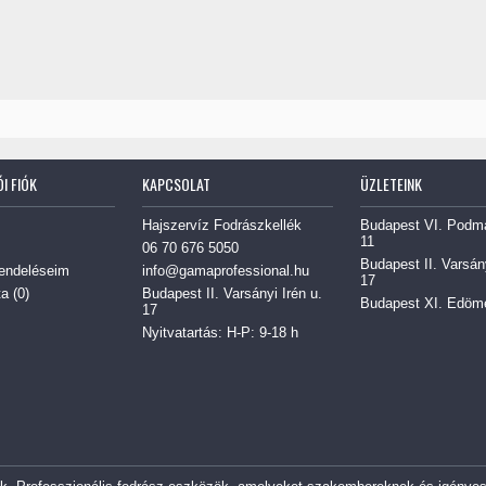
I FIÓK
KAPCSOLAT
ÜZLETEINK
Hajszervíz Fodrászkellék
Budapest VI. Podm
11
06 70 676 5050
Budapest II. Varsány
endeléseim
info@gamaprofessional.hu
17
a (
0
)
Budapest II. Varsányi Irén u.
Budapest XI. Edömé
17
Nyitvatartás: H-P: 9-18 h