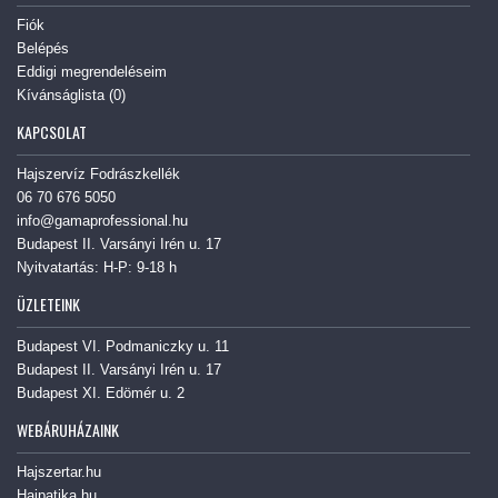
Fiók
Belépés
Eddigi megrendeléseim
Kívánságlista (
0
)
KAPCSOLAT
Hajszervíz Fodrászkellék
06 70 676 5050
info@gamaprofessional.hu
Budapest II. Varsányi Irén u. 17
Nyitvatartás: H-P: 9-18 h
ÜZLETEINK
Budapest VI. Podmaniczky u. 11
Budapest II. Varsányi Irén u. 17
Budapest XI. Edömér u. 2
WEBÁRUHÁZAINK
Hajszertar.hu
Hajpatika.hu